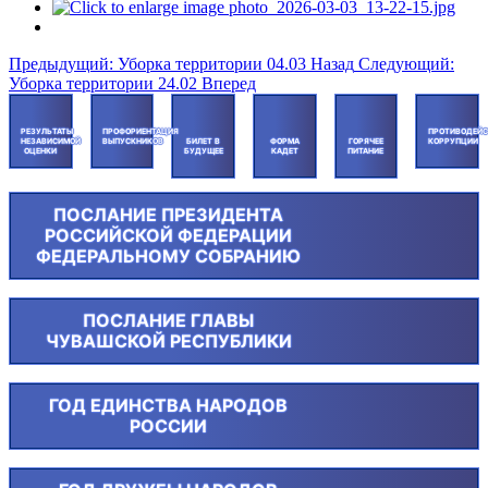
Предыдущий: Уборка территории 04.03
Назад
Следующий:
Уборка территории 24.02
Вперед
РЕЗУЛЬТАТЫ
ПРОФОРИЕНТАЦИЯ
ПРОТИВОДЕЙС
НЕЗАВИСИМОЙ
ВЫПУСКНИКОВ
БИЛЕТ В
ФОРМА
ГОРЯЧЕЕ
КОРРУПЦИИ
ОЦЕНКИ
БУДУЩЕЕ
КАДЕТ
ПИТАНИЕ
ПОСЛАНИЕ ПРЕЗИДЕНТА
РОССИЙСКОЙ ФЕДЕРАЦИИ
ФЕДЕРАЛЬНОМУ СОБРАНИЮ
ПОСЛАНИЕ ГЛАВЫ
ЧУВАШСКОЙ РЕСПУБЛИКИ
ГОД ЕДИНСТВА НАРОДОВ
РОССИИ