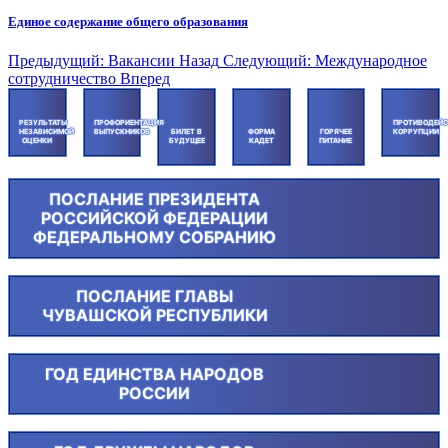
Единое содержание общего образования
Предыдущий: Вакансии
Назад
Следующий: Международное
сотрудничество
Вперед
РЕЗУЛЬТАТЫ
ПРОФОРИЕНТАЦИЯ
ПРОТИВОДЕЙС
НЕЗАВИСИМОЙ
ВЫПУСКНИКОВ
БИЛЕТ В
ФОРМА
ГОРЯЧЕЕ
КОРРУПЦИИ
ОЦЕНКИ
БУДУЩЕЕ
КАДЕТ
ПИТАНИЕ
ПОСЛАНИЕ ПРЕЗИДЕНТА
РОССИЙСКОЙ ФЕДЕРАЦИИ
ФЕДЕРАЛЬНОМУ СОБРАНИЮ
ПОСЛАНИЕ ГЛАВЫ
ЧУВАШСКОЙ РЕСПУБЛИКИ
ГОД ЕДИНСТВА НАРОДОВ
РОССИИ